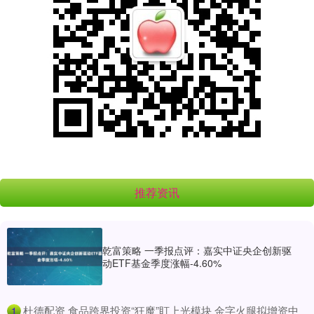
推荐资讯
乾富策略 一季报点评：嘉实中证央企创新驱
动ETF基金季度涨幅-4.60%
​杜德配资 食品跨界投资“狂魔”盯上光模块 金字火腿拟增资中
1