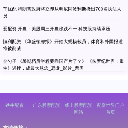
车优配 特朗普政府将立即从明尼阿波利斯撤出700名执法人
员
爱配资 开盘：美股周三开盘涨跌不一 科技股持续承压
恒利配资 《华盛顿邮报》开始大规模裁员，体育和外国报道
将被削减
金勺子 《暑期档后半程要靠国产片了？》 《侏罗纪世界：重
生》遇挫，成最大悬念_恐龙_影片_票房
铁牛配资
广东股票配资
线上股票配资
配资世界门户
网站
首页
友情链接：