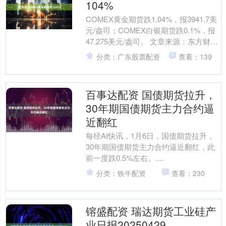
104%
COMEX黄金期货跌1.04%，报3941.7美
元/盎司；COMEX白银期货跌0.1%，报
47.275美元/盎司。 文章来源：东方财富
Choice数据 责任编辑....
分类：广东股票配资
查看：139
百事达配资 国债期货拉升，
30年期国债期货主力合约逼
近翻红
每经AI快讯，1月6日，国债期货拉升，
30年期国债期货主力合约逼近翻红，此
前一度跌0.5%左右。....
分类：铁牛配资
查看：230
镕盛配资 瑞达期货工业硅产
业日报20250429