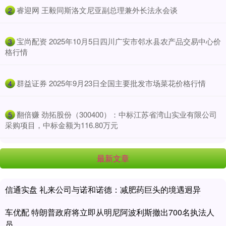
​睿迎网 王毅同斯洛文尼亚副总理兼外长法永会谈
2
​宝尚配资 2025年10月5日四川广安市邻水县农产品交易中心价
3
格行情
​群益证券 2025年9月23日全国主要批发市场菜花价格行情
4
​翻倍赚 劲拓股份（300400）：中标江苏省湾山实业有限公司
5
采购项目，中标金额为116.80万元
最新文章
信通实盘 礼来公司与诺和诺德：减肥药巨头的境遇迥异
车优配 特朗普政府将立即从明尼阿波利斯撤出700名执法人
员