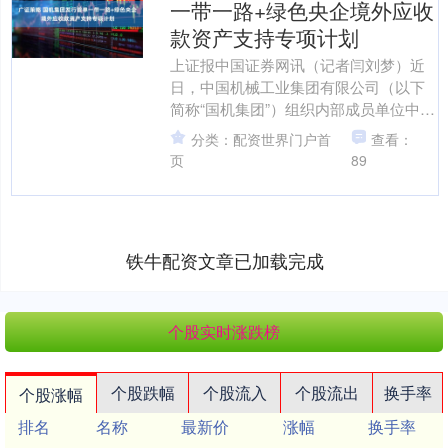
一带一路+绿色央企境外应收
款资产支持专项计划
上证报中国证券网讯（记者闫刘梦）近
日，中国机械工业集团有限公司（以下
简称“国机集团”）组织内部成员单位中工
国际工程（江苏）有限公司（以下简
分类：配资世界门户首
查看：
称“中工江苏”）作为原....
页
89
铁牛配资文章已加载完成
个股实时涨跌榜
个股跌幅
个股流入
个股流出
换手率
个股涨幅
排名
名称
最新价
涨幅
换手率