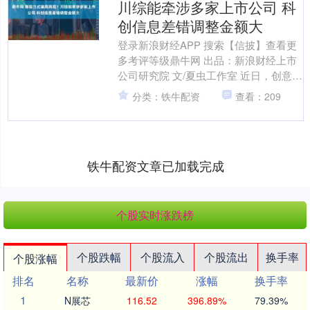
川综能牵涉多家上市公司 科
创信息差错调整金额大
登录新浪财经APP 搜索【信披】查看更
多考评等级鼎牛网 出品：新浪财经上市
公司研究院 文/夏虫工作室 近日，创意信
息因财务造假被ST引发市场关注。 在创
分类：铁牛配资
查看：209
意信息认....
铁牛配资文章已加载完成
个股实时涨跌榜
个股跌幅
个股流入
个股流出
换手率
个股涨幅
排名
名称
最新价
涨幅
换手率
1
N展芯
116.52
396.89%
79.39%